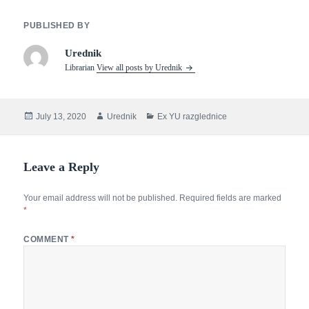
e
i
h
PUBLISHED BY
b
t
a
o
t
r
Urednik
Librarian
View all posts by Urednik
o
e
e
k
r
Posted
Author
Categories
July 13, 2020
Urednik
Ex YU razglednice
on
Leave a Reply
Your email address will not be published.
Required fields are marked
*
COMMENT
*