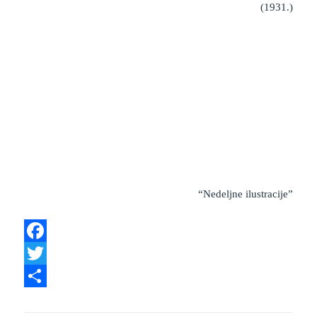
(1931.)
“Nedeljne ilustracije”
F
a
T
c
w
S