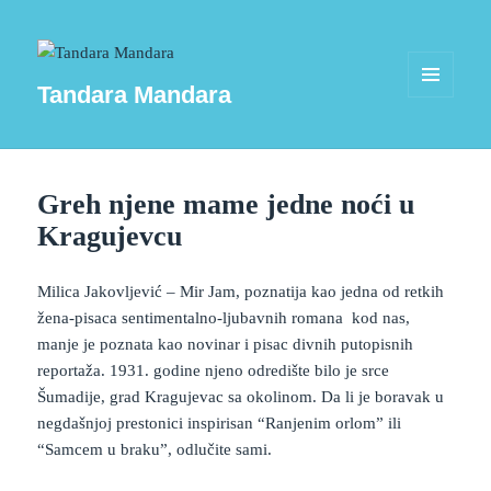
Tandara Mandara
MENU
AND
WIDGETS
Greh njene mame jedne noći u
Kragujevcu
Milica Jakovljević – Mir Jam, poznatija kao jedna od retkih
žena-pisaca sentimentalno-ljubavnih romana kod nas,
manje je poznata kao novinar i pisac divnih putopisnih
reportaža. 1931. godine njeno odredište bilo je srce
Šumadije, grad Kragujevac sa okolinom. Da li je boravak u
negdašnjoj prestonici inspirisan “Ranjenim orlom” ili
“Samcem u braku”, odlučite sami.