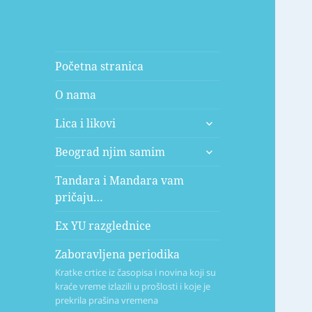
Početna stranica
O nama
expand
Lica i likovi
child
expand
menu
Beograd njim samim
child
menu
Tandara i Mandara vam
pričaju…
Ex YU razglednice
Zaboravljena periodika
Kratke crtice iz časopisa i novina koji su
kraće vreme izlazili u prošlosti i koje je
prekrila prašina vremena