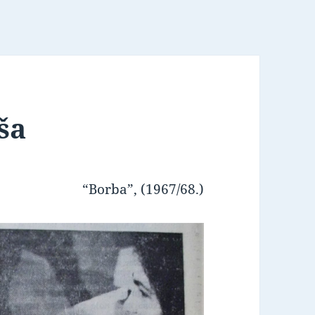
ša
“Borba”, (1967/68.)