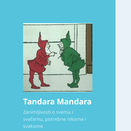
Tandara Mandara
Zanimljivosti o svemu i
svačemu, potrebne nikome i
svakome