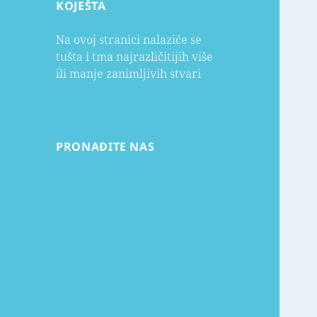
KOJEŠTA
Na ovoj stranici nalaziće se
tušta i tma najrazličitijih više
ili manje zanimljivih stvari
PRONAĐITE NAS