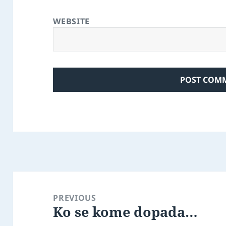
WEBSITE
Post
navigation
PREVIOUS
Ko se kome dopada…
Previous