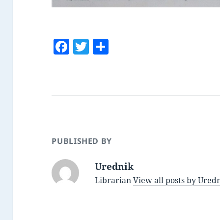
F
T
S
a
w
h
c
itt
a
e
er
re
b
o
o
PUBLISHED BY
k
Urednik
Librarian
View all posts by Ured