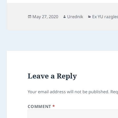
Posted
Author
Categories
May 27, 2020
Urednik
Ex YU razgle
on
Leave a Reply
Your email address will not be published.
Req
COMMENT
*