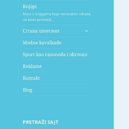
Knjige
Malo o knjigama koje verovatno nikada
ne biste primetili…
expand
Crtana umetnost
child
menu
Modne kavalkade
Sport kao razonoda i obrnuto
Reklame
Kontakt
Blog
PRETRAŽI SAJT