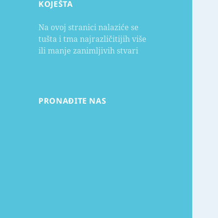
KOJEŠTA
Na ovoj stranici nalaziće se
tušta i tma najrazličitijih više
ili manje zanimljivih stvari
PRONAĐITE NAS