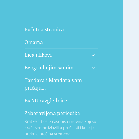
Početna stranica
O nama
expand
Lica i likovi
child
expand
menu
Beograd njim samim
child
menu
Tandara i Mandara vam
pričaju…
Ex YU razglednice
Zaboravljena periodika
Kratke crtice iz časopisa i novina koji su
kraće vreme izlazili u prošlosti i koje je
prekrila prašina vremena