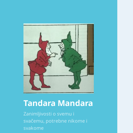
Tandara Mandara
Zanimljivosti o svemu i
svačemu, potrebne nikome i
svakome