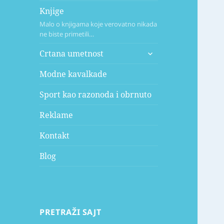
Knjige
Malo o knjigama koje verovatno nikada
ne biste primetili…
expand
Crtana umetnost
child
menu
Modne kavalkade
Sport kao razonoda i obrnuto
Reklame
Kontakt
Blog
PRETRAŽI SAJT