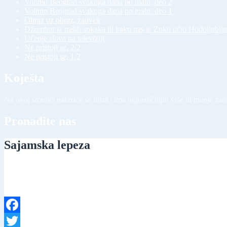
Volimo Beograd svakoga dana po malo, deo 2
Volimo Beograd svakoga dana po malo, deo 1
Obraz uz obraz, zauvek
Džumhur iz naših sokaka ili kako nas je Zuko učio Hodoljublju
Učenje slova na televiziji
Ne pristoji se, 2/2
Ne pristoji se, 1/2
Koješta
Na ovoj stranici nalaziće se tušta i tma najrazličitijih više ili manje zan
Pronađite nas
Sajamska lepeza
Facebook