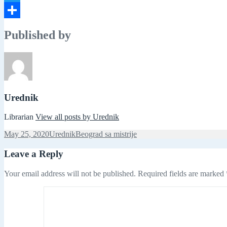
Twitter
Share
Published by
Urednik
Librarian
View all posts by Urednik
Posted
Author
Categories
May 25, 2020
Urednik
Beograd sa mistrije
on
Leave a Reply
Your email address will not be published.
Required fields are marked