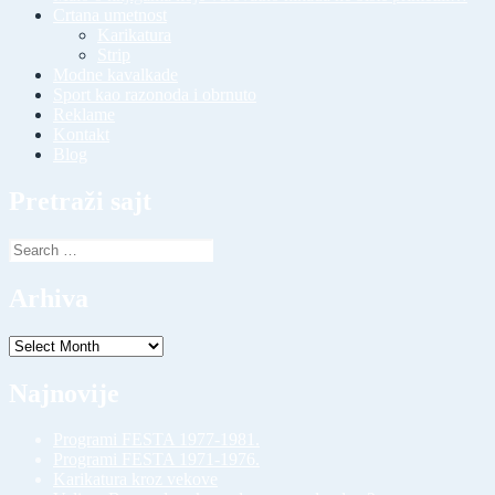
Crtana umetnost
Karikatura
Strip
Modne kavalkade
Sport kao razonoda i obrnuto
Reklame
Kontakt
Blog
Pretraži sajt
Search
for:
Arhiva
Arhiva
Najnovije
Programi FESTA 1977-1981.
Programi FESTA 1971-1976.
Karikatura kroz vekove