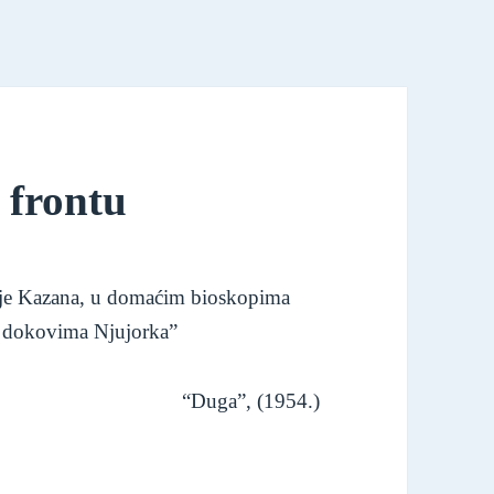
 frontu
lije Kazana, u domaćim bioskopima
a dokovima Njujorka”
“Duga”, (1954.)