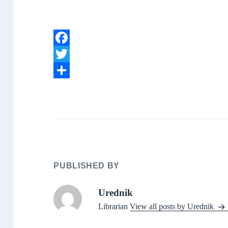
F
a
T
c
w
S
e
i
h
b
t
a
o
t
r
o
e
e
PUBLISHED BY
k
r
Urednik
Librarian
View all posts by Urednik