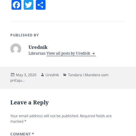
F
T
S
a
w
h
c
itt
a
e
er
re
PUBLISHED BY
b
Urednik
o
Librarian
View all posts by Urednik
o
k
Posted
Author
Categories
May 3, 2020
Urednik
Tandara i Mandara vam
on
pričaju...
Leave a Reply
Your email address will not be published.
Required fields are
marked
*
COMMENT
*